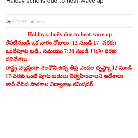
Halday-schoils-due-to-heat-wave-ap
by
AP BADI
in
news
Halday-schoils-due-to-heat-wave-ap
రేపటినుండి ఒక వారం రోజులు (12 నుండి 17 వరకు)
ఒంటిపూట బడి.. సమయం 7:30 నుండి 11:30 వరకు
పనివేళలు
రాష్ట్ర వ్యాప్తంగా నెలకొని ఉన్న తీవ్ర ఎండల దృష్ట్యా 12 నుండి
17 వరకు ఒంటి పూట బడులు నిర్వహించాలని ఆదేశాలు
జారీ చేసిన పాఠశాల విద్యాశాఖ కమిషనర్