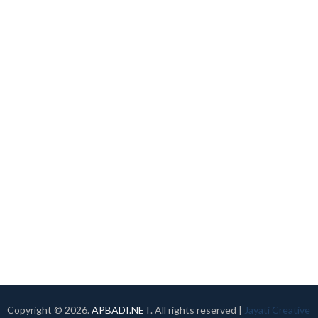
Copyright ©
2026.
APBADI.NET
. All rights reserved |
Jayati Creative