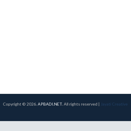
Copyright ©
2026.
APBADI.NET
. All rights reserved |
Jayati Creative