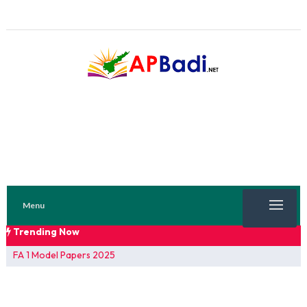
Menu
Trending Now
TRENDING NOW
AP Teacher's Hand Books Reflections (Diaries)
FA 1 Model Papers 2025
SSC 2026 Model Papers