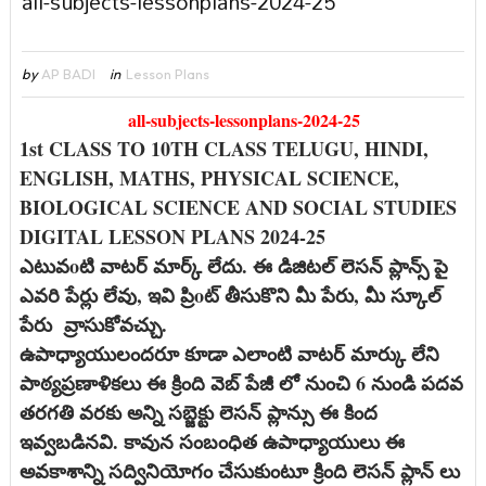
all-subjects-lessonplans-2024-25
by
AP BADI
in
Lesson Plans
all-subjects-lessonplans-2024-25
1st CLASS TO 10TH CLASS TELUGU, HINDI,
ENGLISH, MATHS, PHYSICAL SCIENCE,
BIOLOGICAL SCIENCE AND SOCIAL STUDIES
DIGITAL LESSON PLANS 2024-25
ఎటువoటి వాటర్ మార్క్ లేదు. ఈ డిజిటల్ లెసన్ ప్లాన్స్ పై
ఎవరి పేర్లు లేవు, ఇవి ప్రిoట్ తీసుకొని మీ పేరు, మీ స్కూల్
పేరు వ్రాసుకోవచ్చు.
ఉపాధ్యాయులందరూ కూడా ఎలాంటి వాటర్ మార్కు లేని
పాఠ్యప్రణాళికలు ఈ క్రింది వెబ్ పేజీ లో నుంచి 6 నుండి పదవ
తరగతి వరకు అన్ని సబ్జెక్టు లెసన్ ప్లాన్సు ఈ కింద
ఇవ్వబడినవి. కావున సంబంధిత ఉపాధ్యాయులు ఈ
అవకాశాన్ని సద్వినియోగం చేసుకుంటూ క్రింది లెసన్ ప్లాన్ లు