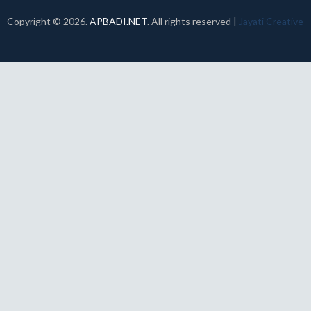
Copyright ©
2026.
APBADI.NET
. All rights reserved |
Jayati Creative