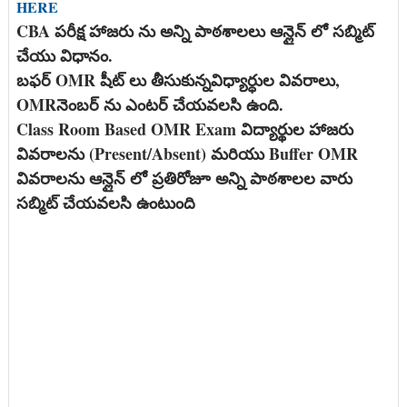
HERE
CBA పరీక్ష హాజరు ను అన్ని పాఠశాలలు ఆన్లైన్ లో సబ్మిట్
చేయు విధానం.
బఫర్ OMR షీట్ లు తీసుకున్నవిధ్యార్ధుల వివరాలు,
OMRనెంబర్ ను ఎంటర్ చేయవలసి ఉంది.
Class Room Based OMR Exam విద్యార్థుల హాజరు
వివరాలను (Present/Absent) మరియు Buffer OMR
వివరాలను ఆన్లైన్ లో ప్రతిరోజూ అన్ని పాఠశాలల వారు
సబ్మిట్ చేయవలసి ఉంటుంది