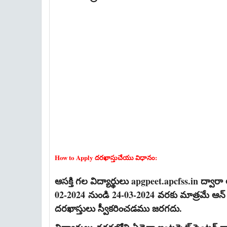
How to Apply దరఖాస్తుచేయు విధానం:
ఆసక్తి గల విద్యార్థులు apgpeet.apcfss.in ద్వ
02-2024
నుండి
24-03-2024
వరకు మాత్రమే ఆన్ 
దరఖాస్తులు స్వీకరించడము జరగదు.