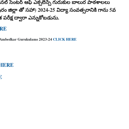
నల్ సెంటర్ ఆఫ్ ఎక్సలెన్స్ గురుకుల బాలుర పాఠశాలలు
రం జిల్లా తో సహా) 2024-25 విద్యా సంవత్సరానికి గాను 5వ
శ పరీక్ష ద్వారా ఎన్నుకోబడును.
RE
.R.Ambedkar Gurukulams 2023-24
CLICK HERE
 HERE
E