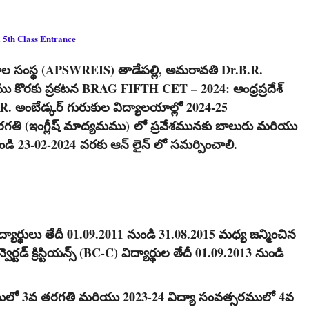
 5th Class Entrance
లయాల సంస్థ (APSWREIS) తాడేపల్లి, అమరావతి Dr.B.R.
శము కొరకు ప్రకటన BRAG FIFTH CET – 2024: ఆంధ్రప్రదేశ్
R. అంబేడ్కర్ గురుకుల విద్యాలయాల్లో 2024-25
 తరగతి (ఇంగ్లీష్ మాద్యమము)
లో ప్రవేశమునకు బాలురు మరియు
ండి
23-02-2024
వరకు ఆన్ లైన్ లో సమర్పించాలి.
యార్థులు తేదీ 01.09.2011 నుండి 31.08.2015 మధ్య జన్మించిన
ెర్టడ్ క్రిస్టియన్స్ (BC-C) విద్యార్థుల తేదీ 01.09.2013 నుండి
రములో 3వ తరగతి మరియు 2023-24 విద్యా సంవత్సరములో 4వ