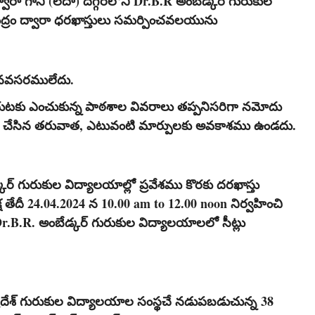
ద్వారా గాని (లేదా) దగ్గరలోని Dr.B.R అంబేడ్కర్ గురుకుల
్రం ద్వారా ధరఖాస్తులు సమర్పించవలయును
ంచనవసరములేదు.
 చేరుటకు ఎంచుకున్న పాఠశాల వివరాలు తప్పనిసరిగా నమోదు
లోడ్ చేసిన తరువాత, ఎటువంటి మార్పులకు అవకాశము ఉండదు.
్ గురుకుల విద్యాలయాల్లో ప్రవేశము కొరకు దరఖాస్తు
ష తేదీ 24.04.2024 న 10.00 am to 12.00 noon నిర్వహించి
.B.R. అంబేడ్కర్ గురుకుల విద్యాలయాలలో సీట్లు
రదేశ్ గురుకుల విద్యాలయాల సంస్థచే నడుపబడుచున్న
38