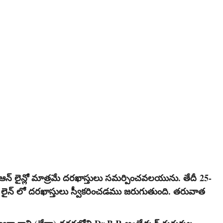
ారా ఆన్ లైన్లో మాత్రమే దరఖాస్తులు సమర్పించవలయును. తేదీ
25-
లైన్ లో దరఖాస్తులు స్వీకరించడము జరుగుతుంది. తరువాత