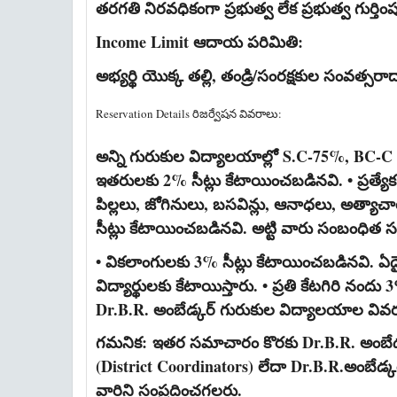
తరగతి నిరవధికంగా ప్రభుత్వ లేక ప్రభుత్వ గుర్తి
Income Limit ఆదాయ పరిమితి:
అభ్యర్థి యొక్క తల్లి, తండ్రి/సంరక్షకుల సంవత
Reservation Details రిజర్వేషన వివరాలు:
అన్ని గురుకుల విద్యాలయాల్లో S.C-75%, BC-
ఇతరులకు 2% సీట్లు కేటాయించబడినవి. • ప్రత్యేక 
పిల్లలు, జోగినులు, బసవిన్లు, ఆనాధలు, అత్యాచా
సీట్లు కేటాయించబడినవి. అట్టి వారు సంబంధిత స
• వికలాంగులకు 3% సీట్లు కేటాయించబడినవి. ఏదైనా 
విద్యార్థులకు కేటాయిస్తారు. • ప్రతి కేటగిరి నం
Dr.B.R. అంబేడ్కర్ గురుకుల విద్యాలయాల వివ
గమనిక:
ఇతర సమాచారం కొరకు Dr.B.R. అంబేడ్
(District Coordinators) లేదా Dr.B.R.అంబేడ్
వారిని సంప్రదించగలరు.