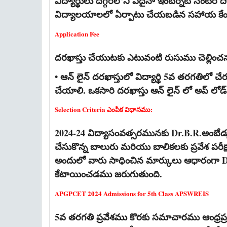
విద్యార్థులు దగ్గరలోని ఏదైనా ఇంటర్నెట్ సెంటర్ 
విద్యాలయాలలో ఏర్పాటు చేయబడిన సహాయ కేంద
Application Fee
దరఖాస్తు చేయుటకు ఎటువంటి రుసుము చెల్లి
• ఆన్ లైన్ దరఖాస్తులో విద్యార్థి 5వ తరగతిలో
చేయాలి. ఒకసారి దరఖాస్తు ఆన్ లైన్ లో అప్ 
Selection Criteria ఎంపిక విధానము:
2024-24 విద్యాసంవత్సరమునకు Dr.B.R.అంబేడ్కర
చేసుకొన్న బాలురు మరియు బాలికలకు ప్రవేశ పరీక్
అందులో వారు సాధించిన మార్కులు ఆధారంగా Dr
కేటాయించడము జరుగుతుంది.
APGPCET 2024 Admissions for 5th Class APSWREIS
5వ తరగతి ప్రవేశము కొరకు సమాచారము ఆంధ్రప్