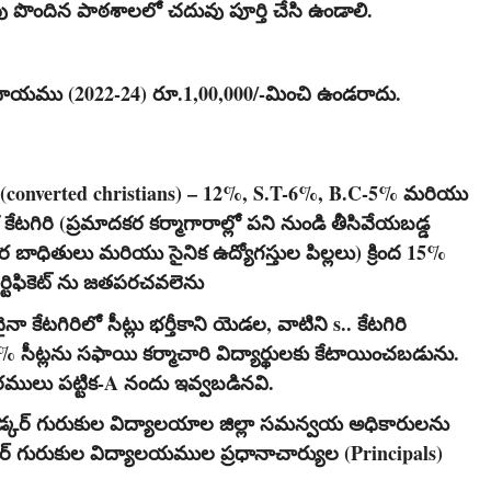
ంపు పొందిన పాఠశాలలో చదువు పూర్తి చేసి ఉండాలి.
్సరాదాయము (2022-24) రూ.1,00,000/-మించి ఉండరాదు.
C (converted christians) – 12%, S.T-6%, B.C-5% మరియు
కేటగిరి (ప్రమాదకర కర్మాగారాల్లో పని నుండి తీసివేయబడ్డ
ర బాధితులు మరియు సైనిక ఉద్యోగస్తుల పిల్లలు) క్రింద 15%
ర్టిఫికెట్ ను జతపరచవలెను
కేటగిరిలో సీట్లు భర్తీకాని యెడల, వాటిని s.. కేటగిరి
దు 3% సీట్లను సఫాయి కర్మాచారి విద్యార్థులకు కేటాయించబడును.
రములు పట్టిక-A నందు ఇవ్వబడినవి.
కర్ గురుకుల విద్యాలయాల జిల్లా సమన్వయ అధికారులను
కర్ గురుకుల విద్యాలయముల ప్రధానాచార్యుల (Principals)