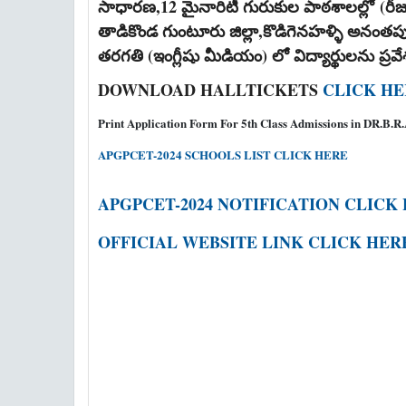
సాధారణ,12 మైనారిటీ గురుకుల పాఠశాలల్లో
(రీజ
తాడికొండ గుంటూరు జిల్లా,కొడిగెనహళ్ళి అనంతపు
తరగతి (ఇంగ్లీషు మీడియం) లో విద్యార్థులను ప్రవే
DOWNLOAD HALLTICKETS
CLICK HE
Print Application Form For 5th Class Admissions in DR.B
APGPCET-2024 SCHOOLS LIST CLICK HERE
APGPCET-2024 NOTIFICATION CLICK
OFFICIAL WEBSITE LINK CLICK HER