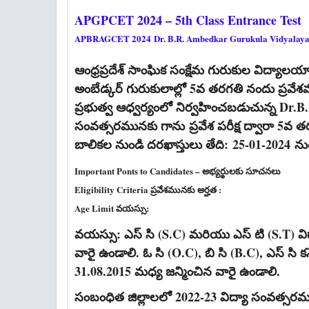
APGPCET 2024 – 5th Class Entrance Test
APBRAGCET 2024
Dr. B.R. Ambedkar Gurukula Vidyalaya
ఆంధ్రప్రదేశ్ సాంఘిక సంక్షేమ గురుకుల విద్యా
అంబేడ్కర్ గురుకులాల్లో 5వ తరగతి నందు ప్రవే
ప్రభుత్వ ఆధ్వర్యంలో నిర్వహించబడుచున్న Dr.B.
సంవత్సరమునకు గాను
ప్రవేశ పరీక్ష ద్వారా 5వ
బాలికల నుండి దరఖాస్తులు తేది:
25-01-2024
ను
Important Ponts to Candidates – అభ్యర్థులకు సూచనలు
Eligibility Criteria ప్రవేశమునకు అర్హత :
Age Limit వయస్సు:
వయస్సు: ఎస్ సి (S.C) మరియు ఎస్ టి (S.T) విద్
వారై ఉండాలి. ఓ సి (O.C), బి సి (B.C), ఎస్ సి కన్వ
31.08.2015 మధ్య జన్మించిన వారై ఉండాలి.
సంబంధిత జిల్లాలలో 2022-23 విద్యా సంవత్స