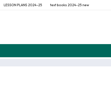
LESSON PLANS 2024-25
text books 2024-25 new
flections (Diaries)