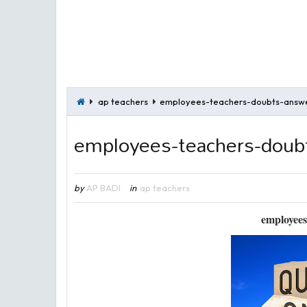
ap teachers
employees-teachers-doubts-answ
employees-teachers-doub
by
AP BADI
in
ap teachers
employees