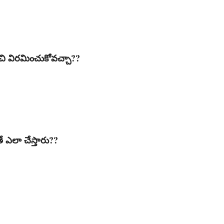
ుంచి విరమించుకోవచ్చా??
ఎలా చేస్తారు??