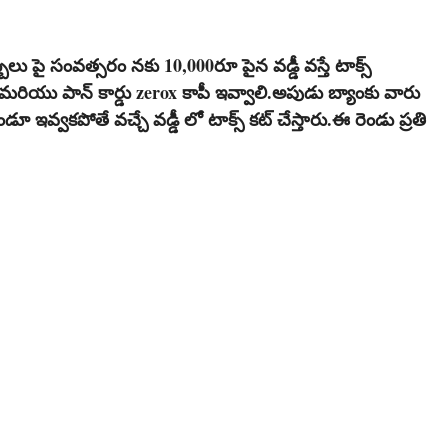
లు పై సంవత్సరం నకు 10,000రూ పైన వడ్డీ వస్తే టాక్స్
రియు పాన్ కార్డు zerox కాపీ ఇవ్వాలి.అపుడు బ్యాంకు వారు
 ఇవ్వకపోతే వచ్చే వడ్డీ లో టాక్స్ కట్ చేస్తారు.ఈ రెండు ప్రతి