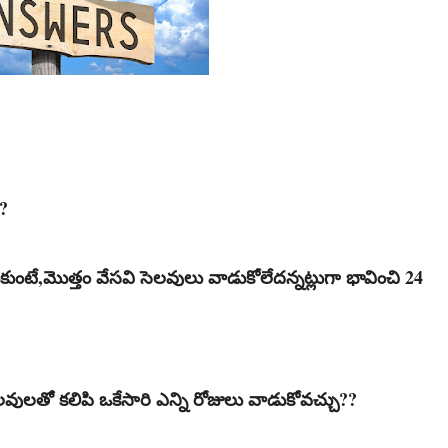
??
ుంటే,మొత్తం వేసవి సెలవులు వాడుకోలేదన్నట్లుగా భావించి 24
వులతో కలిపి ఒకేసారి ఎన్ని రోజులు వాడుకోవచ్చు??