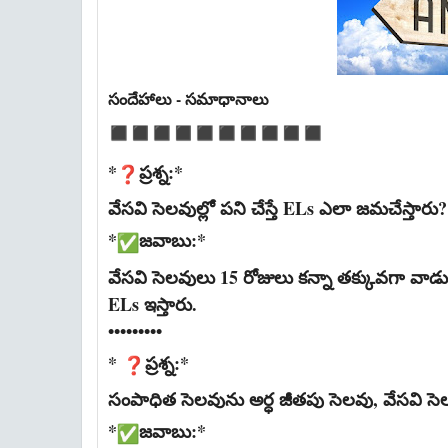
సందేహాలు - సమాధానాలు
*
ప్రశ్న:*
వేసవి సెలవుల్లో పని చేస్తే ELs ఎలా జమచేస్తారు
*
జవాబు:*
వేసవి సెలవులు 15 రోజులు కన్నా తక్కువగా వాడుక
ELs ఇస్తారు.
•••••••••
*
ప్రశ్న:*
సంపాధిత సెలవును అర్ధ జీతపు సెలవు, వేసవి సెల
*
జవాబు:*