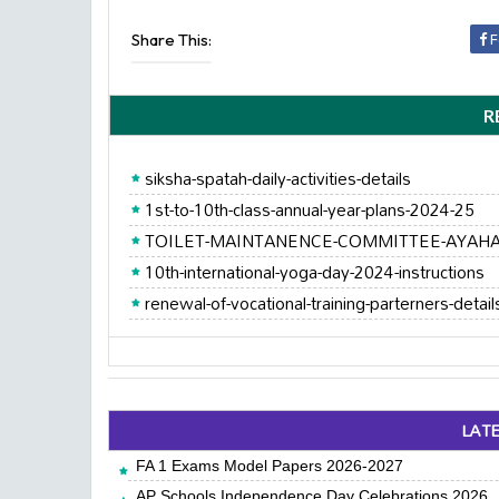
Share This:
F
R
siksha-spatah-daily-activities-details
1st-to-10th-class-annual-year-plans-2024-25
TOILET-MAINTANENCE-COMMITTEE-AYAHA
10th-international-yoga-day-2024-instructions
renewal-of-vocational-training-parterners-detail
LAT
FA 1 Exams Model Papers 2026-2027
AP Schools Independence Day Celebrations 2026