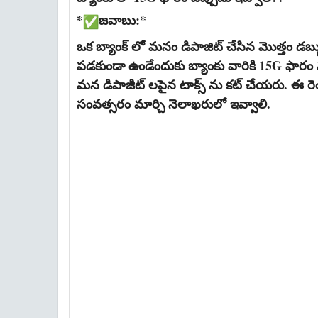
*
జవాబు:*
ఒక బ్యాంక్ లో మనం డిపాజిట్ చేసిన మొత్తం డబ్బు
పడకుండా ఉండేందుకు బ్యాంకు వారికి 15G ఫారం మ
మన డిపాజిిట్ లపైన టాక్స్ ను కట్ చేయరు. ఈ రెండూ
సంవత్సరం మార్చి నెలాఖరులో ఇవ్వాలి.