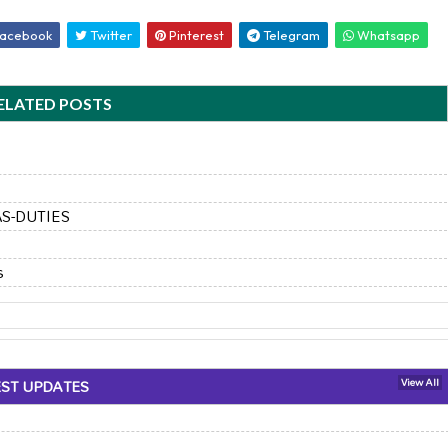
acebook
Twitter
Pinterest
Telegram
Whatsapp
ELATED POSTS
S-DUTIES
s
EST UPDATES
View All