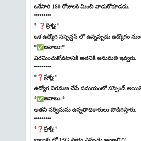
ఒకేసారి 180 రోజులకి మించి వాడుకోకూడదు.
•••••••••
*
ప్రశ్న:*
ఒక ఉద్యోగి సస్పెన్షన్ లో ఉన్నప్పుడు ఉద్యోగం న
*
జవాబు:*
విరమించుకోవటానికి అతనికి అనుమతి ఇవ్వరు.
•••••••••
*
ప్రశ్న:*
ఉద్యోగ విరమణ చేసే సమయంలో సస్పెండ్ అయితే 
*
జవాబు:*
అతని సర్వీసును ఉన్నతాధికారులు పొడిగిస్తారు.
•••••••••
*
ప్రశ్న:*
బ్యాంకు లో 15G ఫారం ఎప్పుడు ఇవ్వాలి??